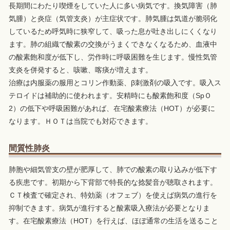
長期間にわたり喫煙をしていた人に多い病気です。換気障害（肺
気腫）と炎症（気管支炎）が主症状です。肺気腫は気道が脆弱化
しているため呼気時に狭窄して、吸った息が吐き出しにくくなり
ます。肺の組織で酸素の交換がうまくできなくなるため、血液中
の酸素飽和度が低下し、労作時に呼吸困難を生じます。慢性気管
支炎を併発すると、咳嗽、喀痰が増えます。
治療は内服薬の服用とコリン作動薬、β刺激剤の吸入です。吸入ス
テロイドは補助的に使われます。安精時にも酸素飽和度（SpＯ
2）の低下や呼吸困難があれば、在宅酸素療法（HOT）が必要に
なります。ＨＯＴは当院でも対応できます。
間質性肺炎
肺胞や細気管支の壁が肥厚して、肺での酸素の取り込みが低下す
る疾患です。初期から下背部で特長的な捻髪音が聴取されます。
ＣＴ検査で確定され、特効薬（オフェブ）を使えば病気の進行を
抑制できます。病気が進行すると酸素吸入療法が必要となりま
す。在宅酸素療法（HOT）を行えば、ほぼ通常の生活を送ること