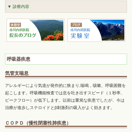
▼ 診療内容
呼吸器疾患
気管支喘息
アレルギーにより気道が発作的に狭まり,喘鳴，咳嗽、呼吸困難を
起こします。呼吸機能検査では息を吐き出すスピード（１秒率、
ピークフロー）が低下します。以前は重篤な疾患でしたが、今は
治療が進歩しステロイドとβ刺激剤の吸入がよく効きます。
ＣＯＰＤ（慢性閉塞性肺疾患）