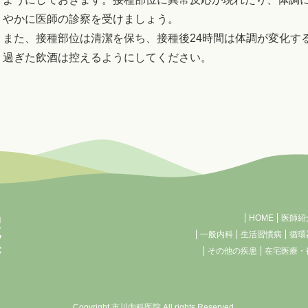
やかに医師の診察を受けましょう。
また、接種部位は清潔を保ち、接種後24時間は体調が変化す
過ぎた飲酒は控えるようにしてください。
HOME
医師紹
一般内科
生活習慣病
循環
その他の疾患
在宅医療・
Copyright
市川内科医院
All rights Reserved.