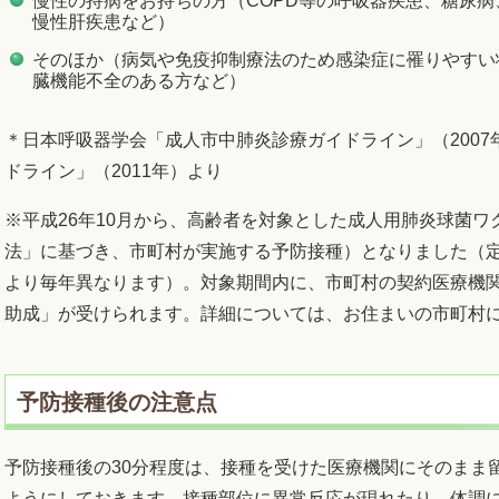
慢性の持病をお持ちの方（COPD等の呼吸器疾患、糖尿
慢性肝疾患など）
そのほか（病気や免疫抑制療法のため感染症に罹りやすい
臓機能不全のある方など）
＊日本呼吸器学会「成人市中肺炎診療ガイドライン」（200
ドライン」（2011年）より
※平成26年10月から、高齢者を対象とした成人用肺炎球菌
法」に基づき、市町村が実施する予防接種）となりました（
より毎年異なります）。対象期間内に、市町村の契約医療機
助成」が受けられます。詳細については、お住まいの市町村
予防接種後の注意点
予防接種後の30分程度は、接種を受けた医療機関にそのまま
ようにしておきます。接種部位に異常反応が現れたり、体調