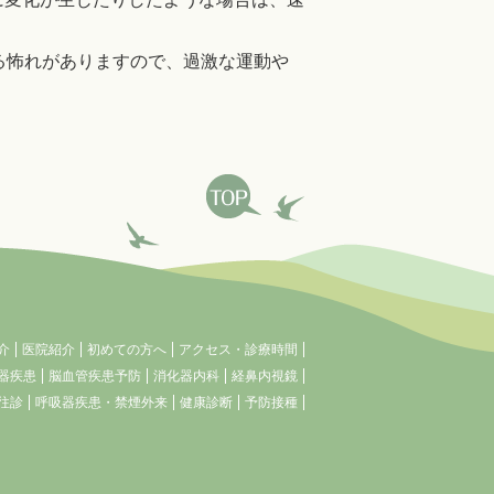
る怖れがありますので、過激な運動や
介
医院紹介
初めての方へ
アクセス・診療時間
器疾患
脳血管疾患予防
消化器内科
経鼻内視鏡
往診
呼吸器疾患・禁煙外来
健康診断
予防接種