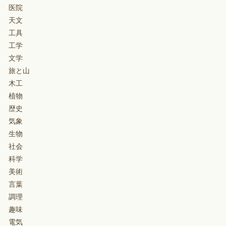
医院
天文
工具
工学
文学
旅と山
木工
植物
歴史
気象
生物
社会
科学
美術
言葉
調理
趣味
電気