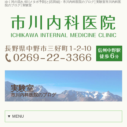
ゆく河の流れ 60 [メタボ予防]と[石田組] - 市川内科医院のブログ│実験室市川内科医
院のブログ│実験室
実験室
市川内科医院のブログ
▼ MENU