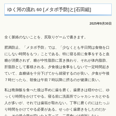
ゆく河の流れ 60 [メタボ予防]と[石田組]
2025年9月30日
全く脈絡のないことを、尻取りゲームで書きます。
肥満防止、「メタボ予防」では、「少なくとも半日間は食物を口
にしない時間をもつ」ことである。特に寝る前に食事をすると血
糖が消費されず、糖が中性脂肪に置き換わり、それが体内脂肪、
肝脂肪として蓄積される。夕食後は食事をしないで一定時間起き
ていて、血糖値を十分下げてから就寝するのが良い。夕食が午後
７時だったら、朝食は午前７時以降に摂るのが健康に良い。
私は晩御飯を食べた後は早めに歯を磨く。歯磨きは穏やかに、ゆ
っくり時間をかけてやる。寝る前に洗面所でシャカシャカとやる
人が多いが、それでは歯垢が取れない。丁寧に磨くのにはたっぷ
り時間をかけてやる必要がある。せっかく歯磨きをしたのだか
ら、その後小腹が空いたと言って、二度食いは絶対しない。