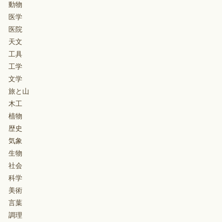
動物
医学
医院
天文
工具
工学
文学
旅と山
木工
植物
歴史
気象
生物
社会
科学
美術
言葉
調理