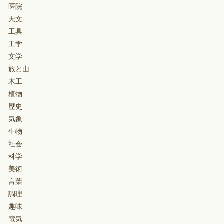
医院
天文
工具
工学
文学
旅と山
木工
植物
歴史
気象
生物
社会
科学
美術
言葉
調理
趣味
電気