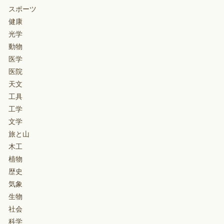
スポーツ
健康
光学
動物
医学
医院
天文
工具
工学
文学
旅と山
木工
植物
歴史
気象
生物
社会
科学