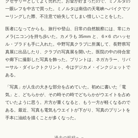
クセサリーとしてよく売れた。お金が貯まったので、ミノルタの
一眼レフを中古で買った。ミノルタは南信の天竜峡へバイクでツ
ーリングした際、不注意で紛失してしまい惜しいことをした。
医者になってからも、旅行や登山、日常の自然観察には、常にカ
メラ(ニコン)を持ち歩いた。カメラも 35mm と、６×６ のハッセ
ル・ブラドも手に入れた。中野写真クラブに所属して、長野県写
真展に出品したり、クラブの写真展を開いた。医院の中の待合室
や廊下に撮影した写真を飾った。プリントは、ネガカラー、リバ
ーサル・ダイレクトクリント、今はデジカメ・インクジェットで
ある。
「写真」が人生の大きな部分を占めていた。初めに書いた「電
気」と、どちらかが、その時その時でどちらかがウエイトを占め
ていたように思う。片方が重くなると、もう一方が軽くなるので
ある。最近、写真も電気もウエイトが下がり、写真のプリントを
手本に油絵を描くことが多くなった。
過去の投稿へ »