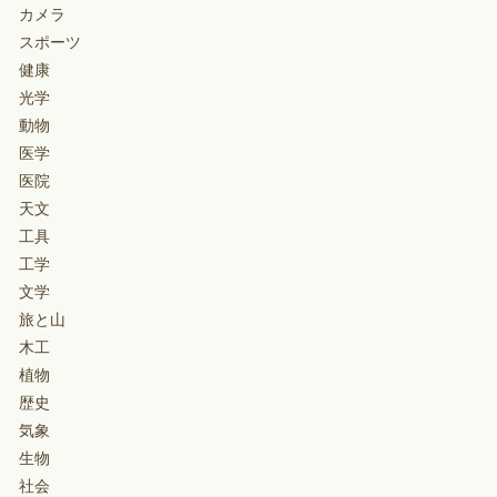
カメラ
スポーツ
健康
光学
動物
医学
医院
天文
工具
工学
文学
旅と山
木工
植物
歴史
気象
生物
社会