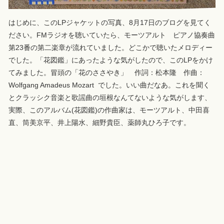
はじめに、このLPジャケットの写真、8月17日のブログを見てく
ださい。FMラジオを聴いていたら、モーツアルト ピアノ協奏曲
第23番の第二楽章が流れていました。どこかで聴いたメロディー
でした。「花図鑑」にあったような気がしたので、このLPをかけ
てみました。冒頭の「花のささやき」 作詞：松本隆 作曲：
Wolfgang Amadeus Mozart でした。いい曲だなあ。これを聞く
とクラッシク音楽と歌謡曲の垣根なんてないような気がします、
実際、このアルバム(花図鑑)の作曲家は、モーツアルト、中田喜
直、筒美京平、井上陽水、細野貴臣、薬師丸ひろ子です。