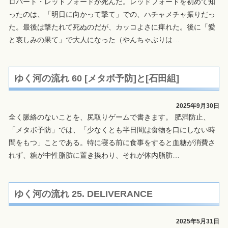
ロバート・レッドフォードが死んだ。レッドフォードを初めて知
ったのは、「明日に向かって撃て」での、ハチャメチャ振りだっ
た。最後は撃たれて死ぬのだが、カッコよさに痺れた。後に「愛
と哀しみの果て」で大人になった（やんちゃぶりは
…
ゆく河の流れ 60 [メタボ予防]と[石田組]
2025年9月30日
全く脈絡のないことを、尻取りゲームで書きます。 肥満防止、
「メタボ予防」では、「少なくとも半日間は食物を口にしない時
間をもつ」ことである。特に寝る前に食事をすると血糖が消費さ
れず、糖が中性脂肪に置き換わり、それが体内脂肪
…
ゆく河の流れ 25. DELIVERANCE
2025年5月31日