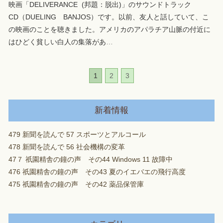
映画「DELIVERANCE (邦題：脱出)」のサウンドトラック
CD（DUELING BANJOS）です。以前、友人と話していて、こ
の映画のことを聴きました。アメリカのアパラチア山脈の付近に
はひどく貧しい白人の集落があ
…
1
2
3
新着情報
479 新聞を読んで 57 スポーツとアルコール
478 新聞を読んで 56 社会機構の変革
47７ 祇園精舎の鐘の声 その44 Windows 11 故障中
476 祇園精舎の鐘の声 その43 夏のイエバエの飛行高度
475 祇園精舎の鐘の声 その42 薬品保管庫