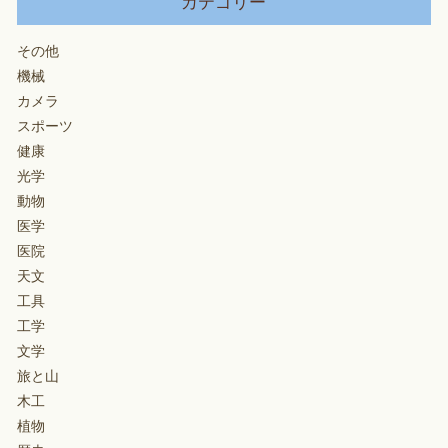
カテゴリー
その他
機械
カメラ
スポーツ
健康
光学
動物
医学
医院
天文
工具
工学
文学
旅と山
木工
植物