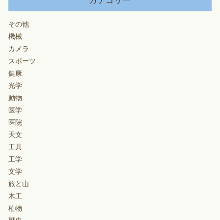
カテゴリー
その他
機械
カメラ
スポーツ
健康
光学
動物
医学
医院
天文
工具
工学
文学
旅と山
木工
植物