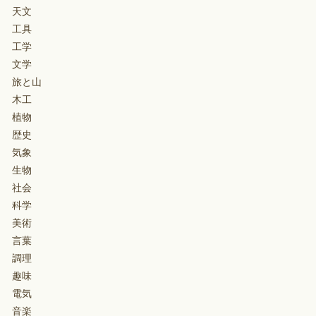
天文
工具
工学
文学
旅と山
木工
植物
歴史
気象
生物
社会
科学
美術
言葉
調理
趣味
電気
音楽