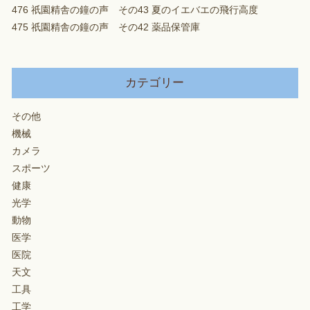
476 祇園精舎の鐘の声 その43 夏のイエバエの飛行高度
475 祇園精舎の鐘の声 その42 薬品保管庫
カテゴリー
その他
機械
カメラ
スポーツ
健康
光学
動物
医学
医院
天文
工具
工学