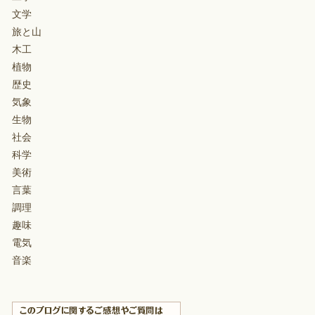
文学
旅と山
木工
植物
歴史
気象
生物
社会
科学
美術
言葉
調理
趣味
電気
音楽