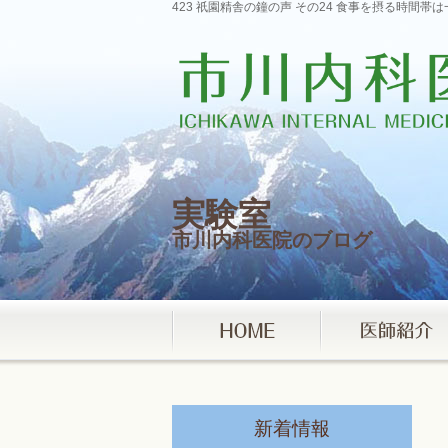
423 祇園精舎の鐘の声 その24 食事を摂る時間帯
実験室
市川内科医院のブログ
新着情報