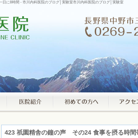
は一日に8時間 - 市川内科医院のブログ│実験室市川内科医院のブログ│実験室
423 祇園精舎の鐘の声 その24 食事を摂る時