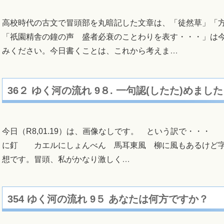
高校時代の古文で冒頭部を丸暗記した文章は、「徒然草」「
「祇園精舎の鐘の声 盛者必衰のことわりを表す・・・」は
みください。今日書くことは、これから考えま
…
36２ ゆく河の流れ 9８. 一句認(したた)めました
今日（R8,01.19）は、画像なしです。 という訳で
に釘 カエルにしょんべん 馬耳東風 柳に風もあるけど字
想です。冒頭、私がかなり激しく
…
354 ゆく河の流れ 9５ あなたは何方ですか？