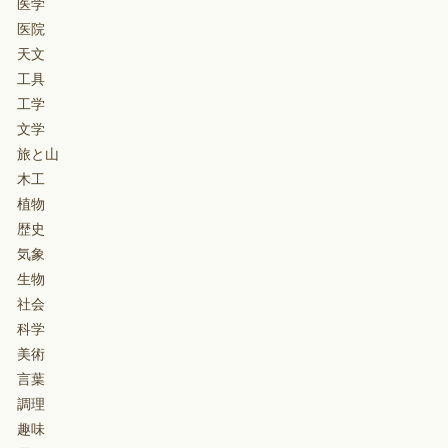
医学
医院
天文
工具
工学
文学
旅と山
木工
植物
歴史
気象
生物
社会
科学
美術
言葉
調理
趣味