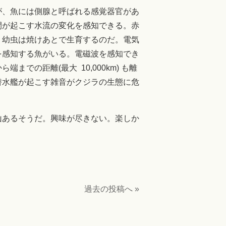
が、魚には側腺と呼ばれる感覚器官があ
間が起こす水流の変化を感知できる。赤
る。幼虫は焼けあとで生育するのだ。電気
を感知する魚がいる。電磁波を感知でき
の距離(最大 10,000km) も離
潜水艦が起こす雑音がクジラの生態に危
山あるそうだ。興味が尽きない。楽しか
過去の投稿へ »