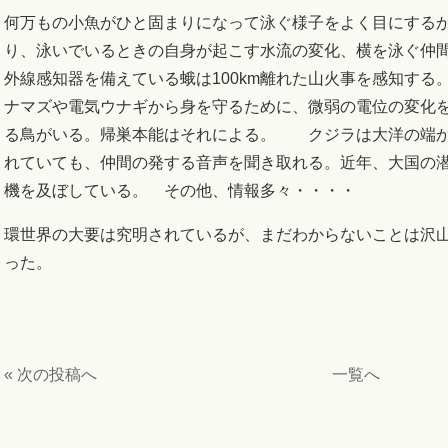
何万もの小魚がひと固まりになって泳ぐ様子をよく目にする
り、泳いでいるときの自身が起こす水流の変化、横を泳ぐ仲
外線感知器を備えている蛾は100km離れた山火事を感知す
ナマズや電気ウナギから身を守るために、微弱の電位の変化
る鳥がいる。帰巣本能はそれによる。 クジラは大洋の端から端まで
れていても、仲間の発する音声を聞き取れる。近年、大国の
機を及ぼしている。 その他、情報多々・・・・
環世界の大要は究明されているが、まだわからないことは沢
った。
« 次の投稿へ
一覧へ