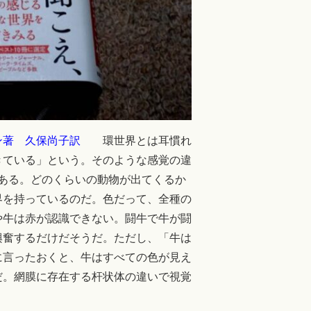
ン著
久保尚子訳
環世界とは耳慣れ
きている」という。そのような感覚の違
である。どのくらいの動物が出てくるか
界を持っているのだ。色だって、全種の
や牛は赤が認識できない。闘牛で牛が闘
興奮するだけだそうだ。ただし、「牛は
に言ったおくと、牛はすべての色が見え
だ。網膜に存在する杆状体の違いで視覚