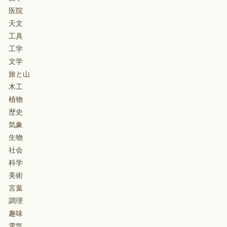
医院
天文
工具
工学
文学
旅と山
木工
植物
歴史
気象
生物
社会
科学
美術
言葉
調理
趣味
電気