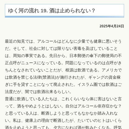
ゆく河の流れ 19. 酒は止められない？
2025年4月24日
最近の知見では、アルコールはどんなに少量でも健康に悪いそう
だ。そして、社会に対しては限りない害毒を及ぼしていること
は、周知の事実である。先日から、日本郵便の傘下の郵便局の不
正点呼がニュースになっている。問題になっているのは点呼がき
ちんとなされていないことだが、根源は飲酒である。アメリカで
は飲酒を禁じる法律(禁酒法)が施行されたが、ギャングの資金稼
ぎに手を貸すことになって廃止された。イスラム圏では飲酒はご
法度だが、闇では飲酒出来るらしい。
普通に飲酒している人たちは、これくらいなら体に害はないと言
って、酒をやめようとはしない。自分はアルコール依存症かな？
と思っている人は、断酒しようと思ってもなかなか踏み入れな
い。私は、健康上の理由で断酒したが、たいていのヒトはいくら
酒を止めようと思っても、夕方になれば酒が飲みたくなる。呼気