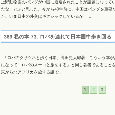
上野動物園のパンダが中国に返還されたことが話題になって
だな」とふと思った。今から40年前に、中国はパンダを重要
た。いま日中の外交はギクシャクしているが、
…
369 私の本 73. ロバを連れて日本国中歩き回る
「ロバのクサツネと歩く日本」高田晃太郎著 こういう本が
になって「ロバのスーコと旅をする」と同じ著者であること
東がら北アフリカを旅する話で
…
1
2
3