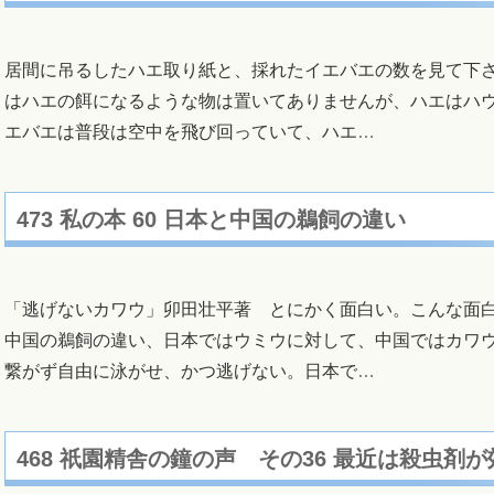
居間に吊るしたハエ取り紙と、採れたイエバエの数を見て下
はハエの餌になるような物は置いてありませんが、ハエはハ
エバエは普段は空中を飛び回っていて、ハエ
…
473 私の本 60 日本と中国の鵜飼の違い
「逃げないカワウ」卯田壮平著 とにかく面白い。こんな面
中国の鵜飼の違い、日本ではウミウに対して、中国ではカワ
繋がず自由に泳がせ、かつ逃げない。日本で
…
468 祇園精舎の鐘の声 その36 最近は殺虫剤