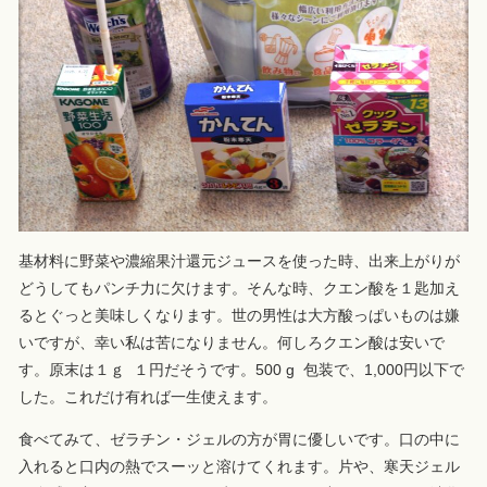
基材料に野菜や濃縮果汁還元ジュースを使った時、出来上がりが
どうしてもパンチ力に欠けます。そんな時、クエン酸を１匙加え
るとぐっと美味しくなります。世の男性は大方酸っぱいものは嫌
いですが、幸い私は苦になりません。何しろクエン酸は安いで
す。原末は１ｇ １円だそうです。500 g 包装で、1,000円以下で
した。これだけ有れば一生使えます。
食べてみて、ゼラチン・ジェルの方が胃に優しいです。口の中に
入れると口内の熱でスーッと溶けてくれます。片や、寒天ジェル