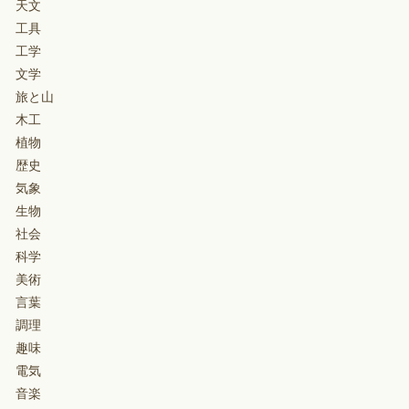
天文
工具
工学
文学
旅と山
木工
植物
歴史
気象
生物
社会
科学
美術
言葉
調理
趣味
電気
音楽