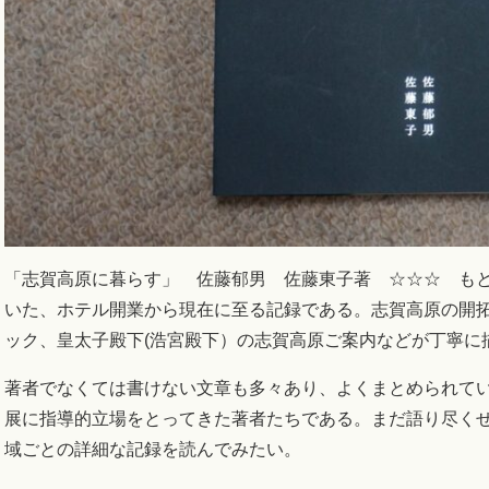
「志賀高原に暮らす」 佐藤郁男 佐藤東子著 ☆☆☆ も
いた、ホテル開業から現在に至る記録である。志賀高原の開
ック、皇太子殿下(浩宮殿下）の志賀高原ご案内などが丁寧に
著者でなくては書けない文章も多々あり、よくまとめられて
展に指導的立場をとってきた著者たちである。まだ語り尽く
域ごとの詳細な記録を読んでみたい。