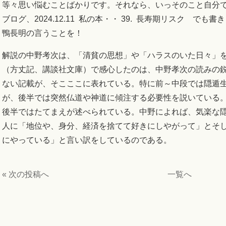
等々思い悩むことばかりです。それなら、いっそのこと自分
ブログ、2024.12.11 私の本・・ 39. 長寿期リスク 
鴨長明の言うことを！
解説の中野考次は、「清貧の思想」や「ハラスのいた日々」
（方丈記、講談社文庫）で感心したのは、中野孝次の読みの
ない記載が、そこここに表れている。特に前～中段では隠遁
が、後半では突然仏道や神道に傾注する必要性を説いている
後半ではたてまえが述べられている。中野によれば、気楽な
人に「地位や、身分、経済を捨てて好きにしやがって」とそ
にやっている」と言い訳をしているのである。
« 次の投稿へ
一覧へ