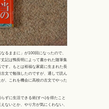
るままに」が100回になったので、
方丈記は鴨長明によって書かれた随筆集
話です。もとは裕福な家庭に生まれた長
頃古文で勉強したのですが、通しで読ん
たが、これを機会に高校の古文でやった
らずに生活できる術(すべ)を得たこと
貰えないとか、やり方が気にくわない、