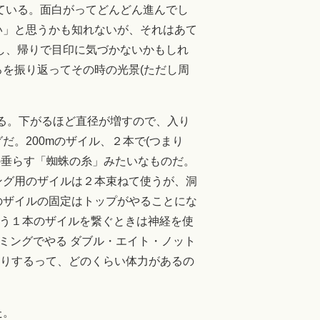
ている。面白がってどんどん進んでし
い」と思うかも知れないが、それはあて
し、帰りで目印に気づかないかもしれ
を振り返ってその時の光景(ただし周
ある。下がるほど直径が増すので、入り
。200mのザイル、２本で(つまり
の垂らす「蜘蛛の糸」みたいなものだ。
ング用のザイルは２本束ねて使うが、洞
のザイルの固定はトップがやることにな
もう１本のザイルを繋ぐときは神経を使
ミングでやる ダブル・エイト・ノット
降りするって、どのくらい体力があるの
た。