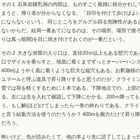
その１ 石灰岩鍾乳洞の内部は、ものすごく複雑に枝分かれし
まうと、帰り道が分からなくなる、「目印を付けて歩けばよ
にならないという。 同じところをグルグル回る危険性がある
ないからだ。結局一番あてになるのは、その場所、場所で後ろ
りは真っ暗闇)を目に焼き付けておくのが一番だという。
その２ 大きな洞窟の入り口は、直径20ｍ以上もある竪穴で
口でザイルを垂らすと、地底に着くまでずっとオーバーハングだ
400m)ようやく底に着くような巨大な縦穴もある。お釈迦様
ユマールと呼ぶ道具で昇り降りすると思うのだが、クライミ
窟では荷を軽くするために１本である。下降地点での、上部
る。念には念を入れて確認して下降にかかる。200ｍ降って
う。もし解(ほど)けてしまったら一巻の終わりである。クライ
と言う結紮方法を使うのだろうか？ 400mを腕力だけで昇り
だろう。
怖いけど、先が読みたくて、他の本より先に読了してしまっ