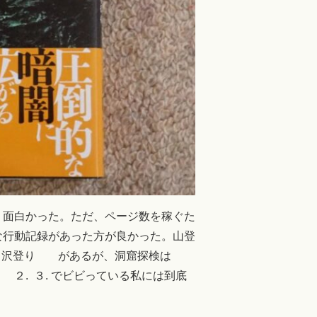
面白かった。ただ、ページ数を稼ぐた
な行動記録があった方が良かった。山登
 ３. 沢登り があるが、洞窟探検は
２. ３. でビビっている私には到底