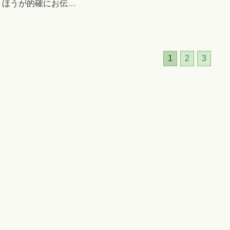
ほうが的確にお伝
…
1
2
3