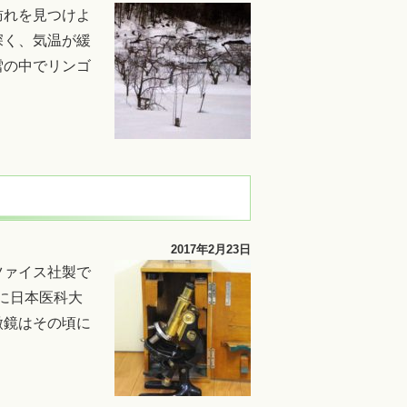
訪れを見つけよ
深く、気温が緩
雪の中でリンゴ
2017年2月23日
ツァイス社製で
年に日本医科大
微鏡はその頃に