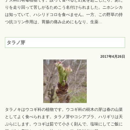
ナス科の有毒植物です。誤って食べると幻覚を起こしたり、あた
りを走り回って苦しがるためこう名付けられました。ニホンシカ
は知っていて、ハシリドコロを食べません。一方、この野草の持
つ抗コリン作用は、胃腸の痛み止めにもなり、生薬
…
タラノ芽
2017年4月26日
タラノキはウコギ科の植物です。ウコギ科の樹木の芽は春の山菜
としてよく食べられます。タラノ芽やコシアブラ、ハリギリは天
ぷらにします。ウコギは茹でて小さく刻んで、塩味にしてご飯に