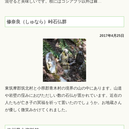
混ぜると美味しいです。枝にはコシアブラ以外は棘
…
修奈良（しゅなら）峠石仏群
2017年4月25日
東筑摩郡筑北村と小県郡青木村の境界の山の中にあります。山道
や岩壁の窪みにおびただしい数の石仏が置かれています。近在の
人たちが亡き子の冥福を祈って置いたのでしょうか。お地蔵さん
が優しく微笑みかけてくれました。