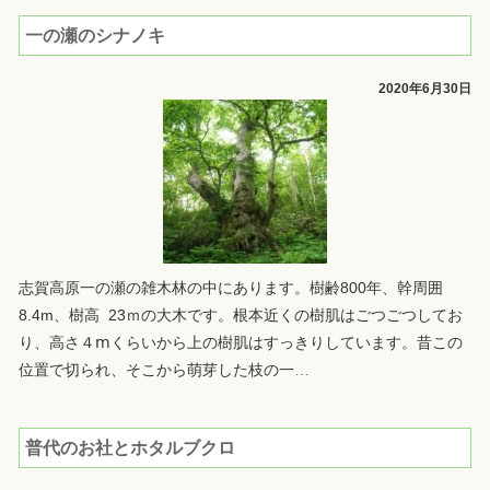
一の瀬のシナノキ
2020年6月30日
志賀高原一の瀬の雑木林の中にあります。樹齢800年、幹周囲
8.4m、樹高 23ｍの大木です。根本近くの樹肌はごつごつしてお
り、高さ４ⅿくらいから上の樹肌はすっきりしています。昔この
位置で切られ、そこから萌芽した枝の一
…
普代のお社とホタルブクロ