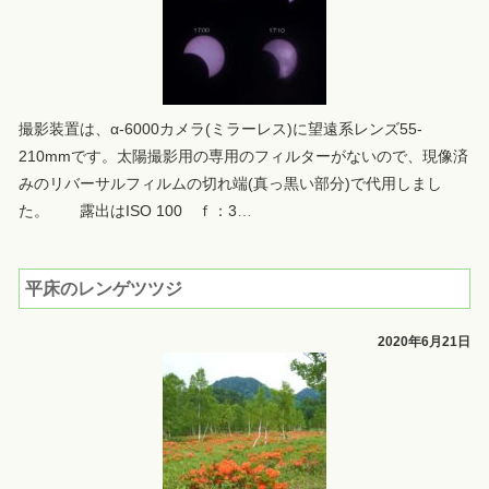
撮影装置は、α‐6000カメラ(ミラーレス)に望遠系レンズ55-
210mmです。太陽撮影用の専用のフィルターがないので、現像済
みのリバーサルフィルムの切れ端(真っ黒い部分)で代用しまし
た。 露出はISO 100 ｆ：3
…
平床のレンゲツツジ
2020年6月21日