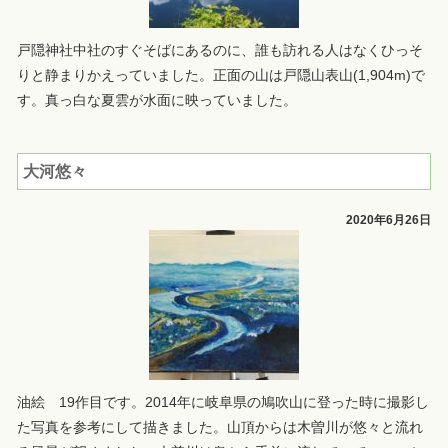
戸隠神社中社のすぐそばにあるのに、誰も訪れる人はなくひっそ
りと静まりかえっていました。正面の山は戸隠山表山(1,904m)で
す。真っ白な夏雲が水面に映っていました。
大河悠々
2020年6月26日
油絵 19作目です。2014年に岐阜県の鳩吹山に登った時に撮影し
た写真を参考にして描きました。山頂からは木曽川が悠々と流れ