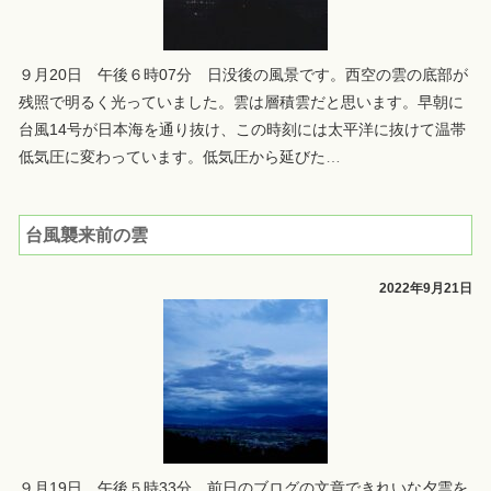
９月20日 午後６時07分 日没後の風景です。西空の雲の底部が
残照で明るく光っていました。雲は層積雲だと思います。早朝に
台風14号が日本海を通り抜け、この時刻には太平洋に抜けて温帯
低気圧に変わっています。低気圧から延びた
…
台風襲来前の雲
2022年9月21日
９月19日 午後５時33分 前日のブログの文章できれいな夕雲を