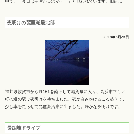
中で、「今日は今津か長浜か・・」と歌われています。旧制
…
夜明けの琵琶湖最北部
2018年3月26日
福井県敦賀市からＲ161を南下して滋賀県に入り、高浜市マキノ
町の道の駅で夜明けを待ちました。夜が白みかけるころ起きて、
少し車を走らせて琵琶湖沿岸に出ました。静かな夜明けです。
長距離ドライブ