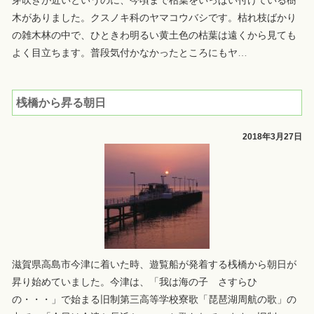
芽吹きが近いというのに、今頃まで枯葉をいっぱい付けている樹
木がありました。クスノキ科のヤマコウバシです。枯れ枝ばかり
の雑木林の中で、ひときわ明るい黄土色の枯葉は遠くから見ても
よく目立ちます。普段気付かなかったところにもヤ
…
桟橋から昇る朝日
2018年3月27日
滋賀県高島市今津に着いた時、遊覧船が発着する桟橋から朝日が
昇り始めていました。今津は、「我は海の子 さすらひ
の・・・」で始まる旧制第三高等学校寮歌「琵琶湖周航の歌」の