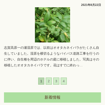
2021年8月22日
志賀高原一の瀬湿原では、以前はオオタカネイバラがたくさん自
生していました。湿原を横切るようなバイパス道路工事を行うの
に伴い、自生種を周辺のホテルの庭に移植しました。写真はその
移植したオオタカネイバラです。花はすでに終わっ
…
1
2
3
4
新着情報