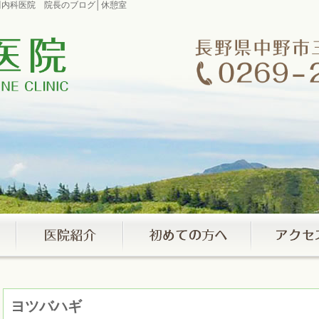
室市川内科医院 院長のブログ│休憩室
ヨツバハギ