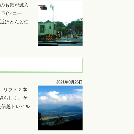
るのも気が滅入
ラ(ソニー
最近ほとんど使
2021年9月26日
ら、リフト２本
廃線らしく、ゲ
た信越トレイル