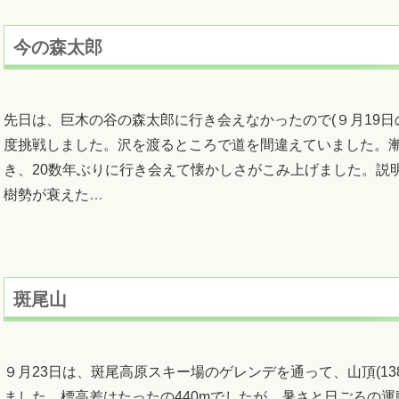
今の森太郎
先日は、巨木の谷の森太郎に行き会えなかったので(９月19日
度挑戦しました。沢を渡るところで道を間違えていました。
き、20数年ぶりに行き会えて懐かしさがこみ上げました。説
樹勢が衰えた
…
斑尾山
９月23日は、斑尾高原スキー場のゲレンデを通って、山頂(138
ました。標高差はたったの440mでしたが、暑さと日ごろの