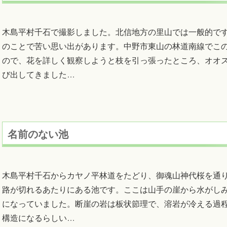
木島平村千石で撮影しました。北信地方の里山では一般的で
のことで苦い思い出があります。中野市東山の林道南線でこ
ので、花を詳しく観察しようと枝を引っ張ったところ、オオ
び出してきました
…
名前のない池
木島平村千石からカヤノ平林道をたどり、御魂山神代桜を通
路が切れるあたりにある池です。ここは山手の崖から水がし
になっていました。断崖の岩は板状節理で、溶岩が冷える過
構造になるらしい
…