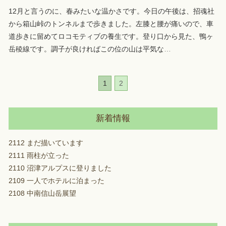
12月と言うのに、春みたいな温かさです。今日の午後は、招魂社
から箱山峠のトンネルまで歩きました。左膝と腰が痛いので、車
道歩きに留めてロコモティブの養生です。登り口から見た、鴨ヶ
岳稜線です。調子が良ければこの位の山は平気な
…
1
2
新着情報
2112 まだ描いています
2111 雨柱が立った
2110 沼津アルプスに登りました
2109 一人でホテルに泊まった
2108 中南信山岳展望