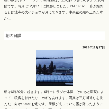
昼の散歩(トレーニング)の出発点は、土人形(つちにんぎょう)資料
館です。写真は12月27日に撮影しました。PM 14:32 歩き始め
ると如法寺の大イチョウが見えてきます。中央左の頭を止めた木
が
…
朝の日課
2023年12月27日
朝は6時20分に起きます。6時半にラジオ体操、そのあと医院によ
って、暖房を付けたり、カギをあけます。写真は三好町通りを挟
んだ、向かいｍのお宅です。屋根が光っていて雪が降ったように