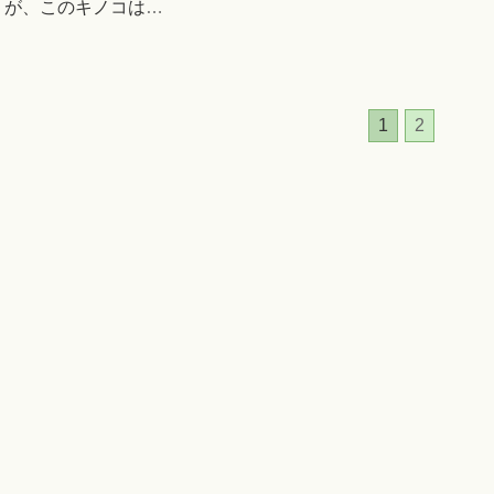
が、このキノコは
…
1
2