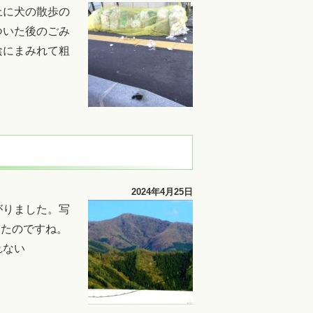
上に犬の散歩の
ついた後のごみ
陰にまみれて粗
2024年4月25日
がりました。写
ったのですね。
れない