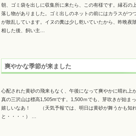
朝、ゴミ袋を出しに収集所に来たら、この有様です。縁石の
落し物がありました。ゴミ出しのネットの前にはカラスがつ
が散乱しています。イヌの糞は少し乾いていたから、昨晩夜
相した後、飼い主
…
爽やかな季節が来ました
心配された黄砂の飛来もなく、午後になって爽やかに晴れ上
真の三沢山は標高1,505mです。1,500ｍでも、芽吹きが始ま
嬉しいなあ！ （天気予報では、明日は黄砂が舞うかも知
と・・・・）
…