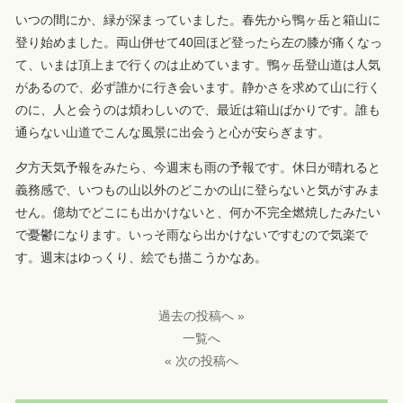
いつの間にか、緑が深まっていました。春先から鴨ヶ岳と箱山に
登り始めました。両山併せて40回ほど登ったら左の膝が痛くなっ
て、いまは頂上まで行くのは止めています。鴨ヶ岳登山道は人気
があるので、必ず誰かに行き会います。静かさを求めて山に行く
のに、人と会うのは煩わしいので、最近は箱山ばかりです。誰も
通らない山道でこんな風景に出会うと心が安らぎます。
夕方天気予報をみたら、今週末も雨の予報です。休日が晴れると
義務感で、いつもの山以外のどこかの山に登らないと気がすみま
せん。億劫でどこにも出かけないと、何か不完全燃焼したみたい
で憂鬱になります。いっそ雨なら出かけないですむので気楽で
す。週末はゆっくり、絵でも描こうかなあ。
過去の投稿へ »
一覧へ
« 次の投稿へ