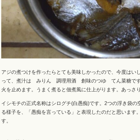
アジの煮つけを作ったらとても美味しかったので、今度はい
って、煮汁は みりん 調理用酒 創味のつゆ てん菜糖で
火を止めます。うまく煮ると佃煮風に仕上がります。あっさ
イシモチの正式名称はシログチ(白愚痴)です。2つの浮き袋
る様子を、「愚痴を言っている」と表現したのだと思います
す。