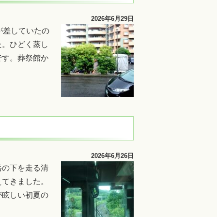
2026年6月29日
が差していたの
た。ひどく蒸し
です。葬祭館か
2026年6月26日
岳の下を走る清
えてきました。
が眩しい初夏の