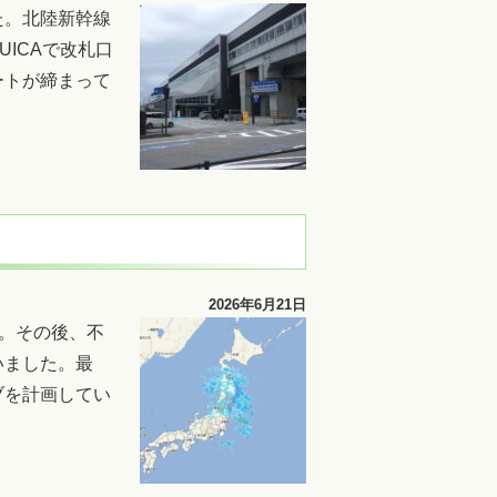
た。北陸新幹線
ICAで改札口
ートが締まって
2026年6月21日
た。その後、不
いました。最
ブを計画してい