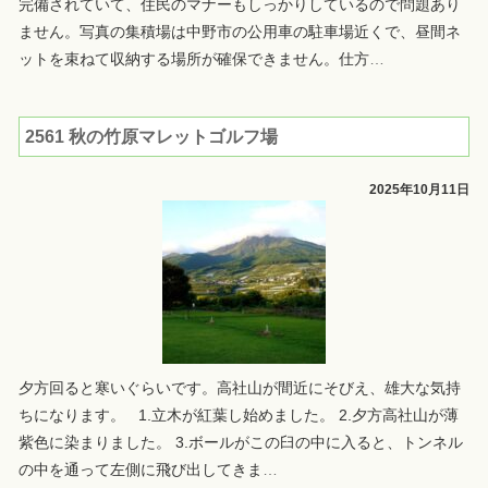
完備されていて、住民のマナーもしっかりしているので問題あり
ません。写真の集積場は中野市の公用車の駐車場近くで、昼間ネ
ットを束ねて収納する場所が確保できません。仕方
…
2561 秋の竹原マレットゴルフ場
2025年10月11日
夕方回ると寒いぐらいです。高社山が間近にそびえ、雄大な気持
ちになります。 1.立木が紅葉し始めました。 2.夕方高社山が薄
紫色に染まりました。 3.ボールがこの臼の中に入ると、トンネル
の中を通って左側に飛び出してきま
…