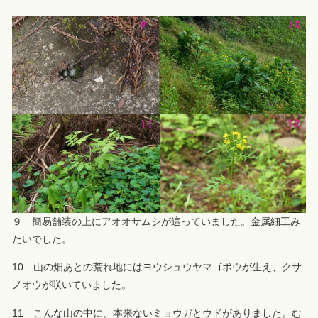
９ 簡易舗装の上にアオオサムシが這っていました。金属細工み
たいでした。
10 山の畑あとの荒れ地にはヨウシュウヤマゴボウが生え、クサ
ノオウが咲いていました。
11 こんな山の中に、本来ないミョウガとウドがありました。む