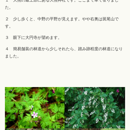
１ 大熊の最上部にある大熊神社です。ここまで車で登りまし
た。
２ 少し歩くと、中野の平野が見えます。やや右奥は斑尾山で
す。
３ 眼下に大円寺が望めます。
４ 簡易舗装の林道から少しそれたら、踏み跡程度の林道になり
ました。