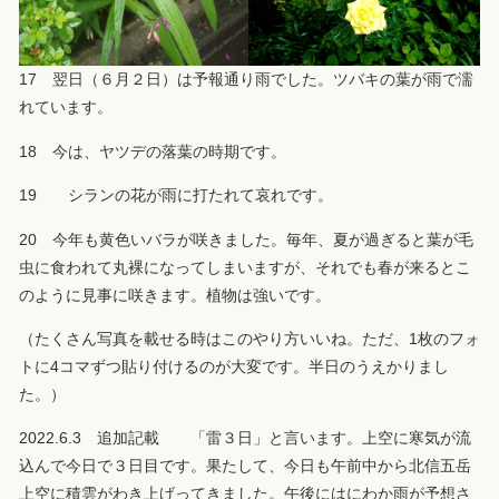
17 翌日（６月２日）は予報通り雨でした。ツバキの葉が雨で濡
れています。
18 今は、ヤツデの落葉の時期です。
19 シランの花が雨に打たれて哀れです。
20 今年も黄色いバラが咲きました。毎年、夏が過ぎると葉が毛
虫に食われて丸裸になってしまいますが、それでも春が来るとこ
のように見事に咲きます。植物は強いです。
（たくさん写真を載せる時はこのやり方いいね。ただ、1枚のフォ
トに4コマずつ貼り付けるのが大変です。半日のうえかりまし
た。）
2022.6.3 追加記載 「雷３日」と言います。上空に寒気が流
込んで今日で３日目です。果たして、今日も午前中から北信五岳
上空に積雲がわき上げってきました。午後にはにわか雨が予想さ