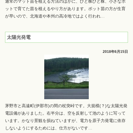
通常のマット苗を植える方法のほかに、ひと株ひと株、小さなポ
ットで育てた苗を植えるやり方があります。ポット苗の方が生育
が早いので、北海道や本州の高冷地ではよく行われ
…
太陽光発電
2018年6月15日
茅野市と高遠町(伊那市)の間の杖突峠です。大規模(？)な太陽光発
電設備がありました。右半分は、空を反射して池のように写って
います。かなり景観を損ねていますが、電力を原子力発電に依存
しないようにするためには、仕方がないです
…