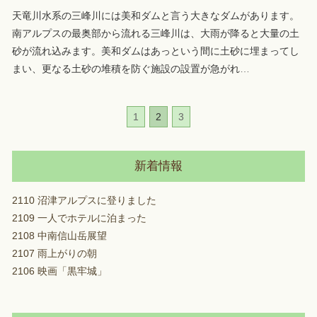
天竜川水系の三峰川には美和ダムと言う大きなダムがあります。
南アルプスの最奥部から流れる三峰川は、大雨が降ると大量の土
砂が流れ込みます。美和ダムはあっという間に土砂に埋まってし
まい、更なる土砂の堆積を防ぐ施設の設置が急がれ
…
1
2
3
新着情報
2110 沼津アルプスに登りました
2109 一人でホテルに泊まった
2108 中南信山岳展望
2107 雨上がりの朝
2106 映画「黒牢城」