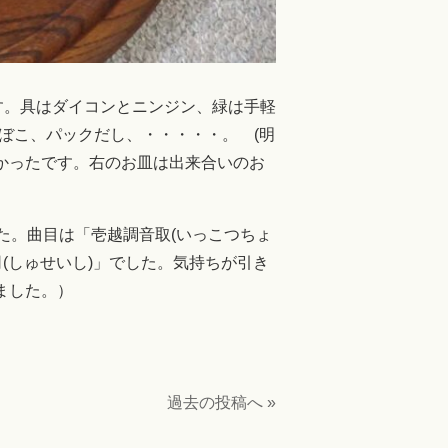
す。具はダイコンとニンジン、緑は手軽
ぼこ、パックだし、・・・・・。 (明
かったです。右のお皿は出来合いのお
た。曲目は「壱越調音取(いっこつちょ
司(しゅせいし)」でした。気持ちが引き
ました。）
過去の投稿へ »