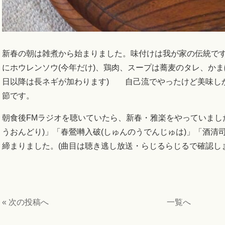
新春の朝は雑煮から始まりました。味付けは我が家の伝統で
にホウレンソウ(今年だけ)、鶏肉、スープは蕎麦のタレ、かま
日以降は長ネギが加わります) 自己流でやったけど美味し
節です。
朝食後FMラジオを聴いていたら、新春・雅楽をやっていまし
うおんどり)」「春鶯囀入破(しゅんのうでんじゅは)」「酒清
締まりました。(曲目は聴き逃し放送・らじるらじるで確認し
« 次の投稿へ
一覧へ