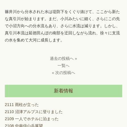
篠井川から分水された水は堤防下をくぐり抜けて、ここから新た
な真引川が始まります。まだ、小川みたいに細く、さらにこの先
で小沼方向への分水流もあり、さらに水流は減ります。しかし、
真引川本流は延徳田んぼの南部を迂回しながら流れ、徐々に支流
の水を集めて大河に成長します。
過去の投稿へ »
一覧へ
« 次の投稿へ
新着情報
2111 雨柱が立った
2110 沼津アルプスに登りました
2109 一人でホテルに泊まった
2108 中南信山岳展望