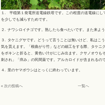
１. 平穏第１発電所送電線鉄塔です。この程度の送電線にし
を少しでも減らすためです。
２. ナワシロイチゴです。熟したら食べたいです。また来よ
３. タケニグサです。どうって言うことは無いけど、私はこ
気を貰えます。「根曲がり竹」などの細工をする際、タケニ
をポキンと折ると、黄色い汁がにじみ出ます。クサノオウも
刺され」「痒み」の民間薬です。アルカロイドが含まれるの
４. 里のヤマボウシはとっくに終わっています。
« 次の投稿へ
一覧へ