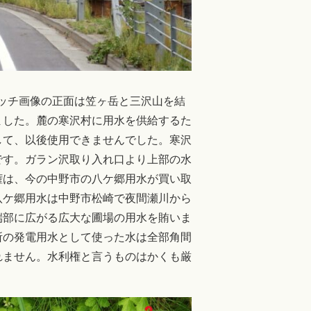
ャッチ画像の正面は笠ヶ岳と三沢山を結
ました。麓の寒沢村に用水を供給するた
して、以後使用できませんでした。寒沢
です。ガラン沢取り入れ口より上部の水
権は、今の中野市の八ケ郷用水が買い取
八ケ郷用水は中野市松崎で夜間瀬川から
端部に広がる広大な圃場の用水を賄いま
所の発電用水として使った水は全部角間
れません。水利権と言うものはかくも厳