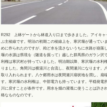
R292 上林ゲートから林道入り口まで歩きました。アイキ
ぶ主稜線です。明治の初期この稜線上を、寒沢堰が通ってい
めに作られたのですが、殆ど水を流さないうちに水路が崩落
堰の水源は県境を（隧道を掘って）越した群馬県のガラン沢
利権は寒沢村が持っていました。明治期以降、寒沢堰の水利
りました。角間川は横湯川と合流し、夜間瀬川になります。
取り入れられます。八ケ郷用水は夜間瀬川扇状地を潤し、扇
す。寒沢堰の水利権は、中部電力も持っています。平穏発電
川に戻すことが条件です。用水を畑の灌漑に使うことは許さ
格なものなのです。