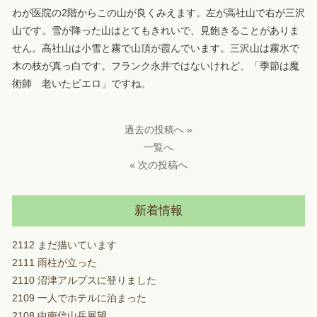
わが医院の2階からこの山が良くみえます。左が高社山で右が三沢
山です。雪が降った山はとてもきれいで、見飽きることがありま
せん。高社山は小雪と霧で山頂が霞んでいます。三沢山は霧氷で
木の枝が真っ白です。フランク永井ではないけれど、「季節は魔
術師 老いたピエロ」ですね。
過去の投稿へ »
一覧へ
« 次の投稿へ
新着情報
2112 まだ描いています
2111 雨柱が立った
2110 沼津アルプスに登りました
2109 一人でホテルに泊まった
2108 中南信山岳展望