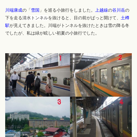
川端康成
の「
雪国
」を巡る小旅行をしました。
上越線
の
谷川岳
の
下を走る
清水トンネル
を抜けると、目の前がぱっと開けて、
土樽
駅
が見えてきました。川端がトンネルを抜けたときは雪の降る冬
でしたが、私は緑が眩しい初夏の小旅行でした。