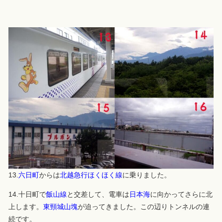
13.
六日町
からは
北越急行ほくほく線
に乗りました。
14.十日町で
飯山線
と交差して、電車は
日本海
に向かってさらに北
上します。
東頸城山塊
が迫ってきました。この辺りトンネルの連
続です。