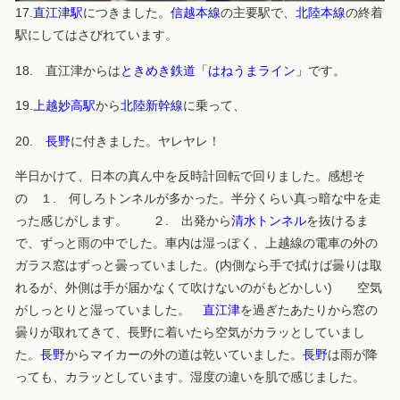
17.
直江津駅
につきました。
信越本線
の主要駅で、
北陸本線
の終着
駅にしてはさびれています。
18. 直江津からは
ときめき鉄道「はねうまライン」
です。
19.
上越妙高駅
から
北陸新幹線
に乗って、
20.
長野
に付きました。ヤレヤレ！
半日かけて、日本の真ん中を反時計回転で回りました。感想そ
の １. 何しろトンネルが多かった。半分くらい真っ暗な中を走
った感じがします。 ２. 出発から
清水トンネル
を抜けるま
で、ずっと雨の中でした。車内は湿っぽく、上越線の電車の外の
ガラス窓はずっと曇っていました。(内側なら手で拭けば曇りは取
れるが、外側は手が届かなくて吹けないのがもどかしい) 空気
がしっとりと湿っていました。
直江津
を過ぎたあたりから窓の
曇りが取れてきて、長野に着いたら空気がカラッとしていまし
た。
長野
からマイカーの外の道は乾いていました。
長野
は雨が降
っても、カラッとしています。湿度の違いを肌で感じました。