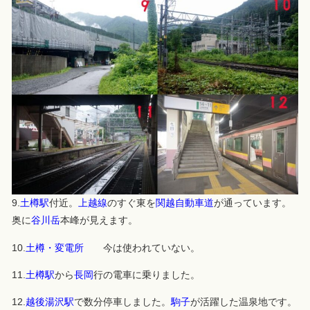
9.
土樽駅
付近
。
上越線
のすぐ東を
関越自動車道
が通っています。
奥に
谷川岳
本峰が見えます。
10.
土樽・変電所
今は使われていない。
11.
土樽駅
から
長岡
行の電車に乗りました。
12.
越後湯沢駅
で数分停車しました。
駒子
が活躍した温泉地です。