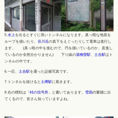
5.
水上
を出るとすぐに長いトンネルになります。真っ暗な地底を
ループを描いたり、
谷川岳
の真下をえぐったりして電車は進行し
ます。 (真っ暗の中を進むので、円を描いているのか、直進し
ているのか全然分かりません) 下り線の
湯檜曽駅
、
土合駅
はト
ンネルの中です。
6.一応、
土合駅
を通った証拠写真です。
7.トンネルを抜けると
土樽駅
に着きます。
8.右の標柱は「
峠の信号所
」と書いてあります。
雪国
の冒頭
に出
てくるので、皆さん知っていますよね。