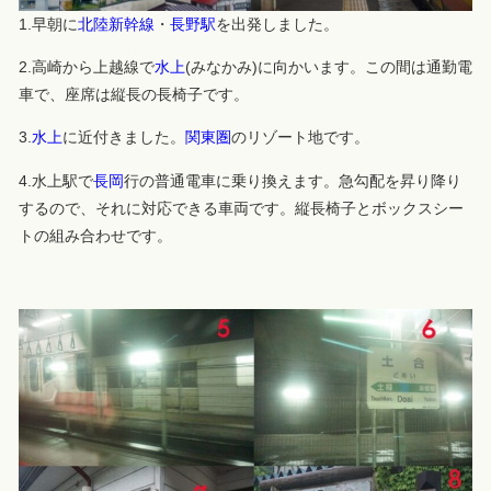
1.早朝に
北陸新幹線
・
長野駅
を出発しました。
2.高崎から上越線で
水上
(みなかみ)に向かいます。この間は通勤電
車で、座席は縦長の長椅子です。
3.
水上
に近付きました。
関東圏
のリゾート地です。
4.水上駅で
長岡
行の普通電車に乗り換えます。急勾配を昇り降り
するので、それに対応できる車両です。縦長椅子とボックスシー
トの組み合わせです。