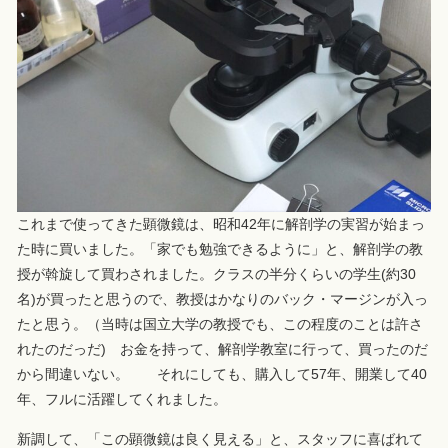
これまで使ってきた顕微鏡は、昭和42年に解剖学の実習が始まっ
た時に買いました。「家でも勉強できるように」と、解剖学の教
授が斡旋して買わされました。クラスの半分くらいの学生(約30
名)が買ったと思うので、教授はかなりのバック・マージンが入っ
たと思う。（当時は国立大学の教授でも、この程度のことは許さ
れたのだっだ) お金を持って、解剖学教室に行って、買ったのだ
から間違いない。 それにしても、購入して57年、開業して40
年、フルに活躍してくれました。
新調して、「この顕微鏡は良く見える」と、スタッフに喜ばれて