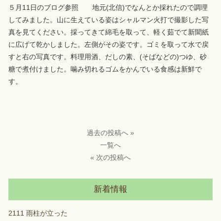
５月11日のブログ参照 地元(北信)でなんとか採れたので調理
してみました。山に生えている姿はシャルマン火打で撮影した写
真を見てください。採ってきて綿毛を取って、軽く茹でて新聞紙
に広げて乾かしました。左側がその姿です。ゴミを取って水で戻
すと右の写真です。料理用酒、だしの素、(そばなどの)つゆ、砂
糖で煮付けました。噛み切れるゴムをかんでいる食感は新鮮で
す。
過去の投稿へ »
一覧へ
« 次の投稿へ
新着情報
2111 雨柱が立った