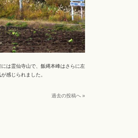
確には霊仙寺山で、飯縄本峰はさらに左
気が感じられました。
過去の投稿へ »