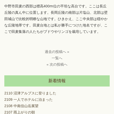
中野市田麦の西部は標高400ⅿ位の平坦な高台です。ここは長丘
丘陵の真ん中に位置します。長岡丘陵の南部は片塩山、北部は壁
田城山で比較的明瞭な山地です。ひきかえ、ここ中央部は穏やか
な丘陵地帯です。田麦台地とは私が勝手につけた地名ですが、こ
こで田麦集落の人たちがブドウやリンゴを栽培しています。
過去の投稿へ »
一覧へ
« 次の投稿へ
新着情報
2110 沼津アルプスに登りました
2109 一人でホテルに泊まった
2108 中南信山岳展望
2107 雨上がりの朝