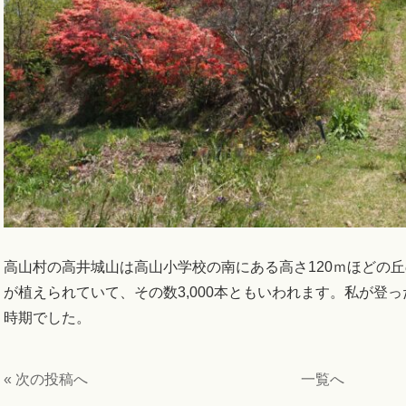
高山村の高井城山は高山小学校の南にある高さ120ｍほどの
が植えられていて、その数3,000本ともいわれます。私が登
時期でした。
« 次の投稿へ
一覧へ