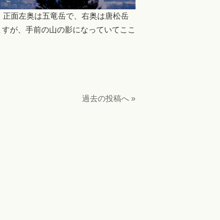
。正面左奥は五竜岳で、右奥は唐松岳
ますが、手前の山の影になっていてここ
）
過去の投稿へ »