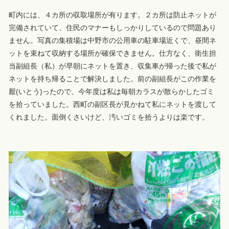
町内には、４カ所の収取場所が有ります。２カ所は防止ネットが
完備されていて、住民のマナーもしっかりしているので問題あり
ません。写真の集積場は中野市の公用車の駐車場近くで、昼間ネ
ットを束ねて収納する場所が確保できません。仕方なく、衛生担
当副組長（私）が早朝にネットを置き、収集車が帰った後で私が
ネットを持ち帰ることで解決しました。前の副組長がこの作業を
厭(いとう)ったので、今年度は私は毎朝カラスが散らかしたゴミ
を拾っていました。西町の副区長が見かねて私にネットを渡して
くれました。面倒くさいけど、汚いゴミを拾うよりは楽です。