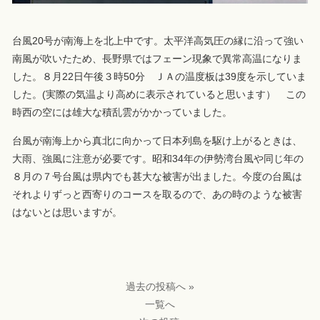
台風20号が南海上を北上中です。太平洋高気圧の縁に沿って強い
南風が吹いたため、長野県ではフェーン現象で異常高温になりま
した。８月22日午後３時50分 ＪＡの温度板は39度を示していま
した。(実際の気温より高めに表示されていると思います） この
時西の空には雄大な積乱雲がかかっていました。
台風が南海上から真北に向かって日本列島を駆け上がるときは、
大雨、強風に注意が必要です。昭和34年の伊勢湾台風や同じ年の
８月の７号台風は県内でも甚大な被害が出ました。今度の台風は
それよりずっと西寄りのコースを取るので、あの時のような被害
はないとは思いますが。
過去の投稿へ »
一覧へ