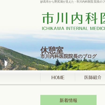
妙高市から野尻湖が見えた - 市川内科医院 院長
休憩室
市川内科医院院長のブログ
新着情報