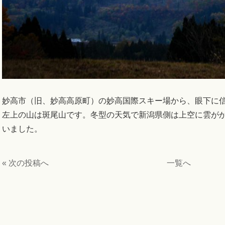
妙高市（旧、妙高高原町）の妙高国際スキー場から、眼下に
左上の山は斑尾山です。冬型の天気で新潟県側は上空に雲が
いました。
« 次の投稿へ
一覧へ